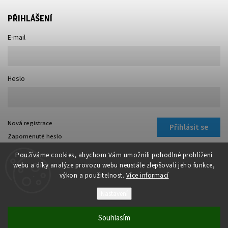
PŘIHLÁŠENÍ
E-mail
Heslo
Nová registrace
Přihlásit se
Zapomenuté heslo
Používáme cookies, abychom Vám umožnili pohodlné prohlížení
webu a díky analýze provozu webu neustále zlepšovali jeho funkce,
výkon a použitelnost.
Více informací
Nastavení
Copyright 2026
Tremotechnik.cz
. Všechna práva vyhrazena.
Upravit nastavení cookies
Souhlasím
Vytvořil
Shoptet
| Design
Shoptak.cz
|
Systedo Marketing