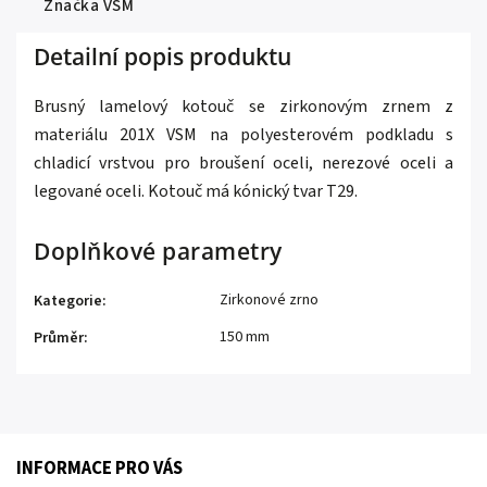
Značka
VSM
Detailní popis produktu
Brusný lamelový kotouč se zirkonovým zrnem z
materiálu 201X VSM na polyesterovém podkladu s
chladicí vrstvou pro broušení oceli, nerezové oceli a
legované oceli. Kotouč má kónický tvar T29.
Doplňkové parametry
Zirkonové zrno
Kategorie
:
150 mm
Průměr
:
INFORMACE PRO VÁS