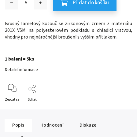
Přidat do košíku
Brusný lamelový kotouč se zirkonovým zrnem z materiálu
201X VSM na polyesterovém podkladu s chladicí vrstvou,
vhodný pro nejnáročnější broušení s vyšším přítlakem.
1 balení = 5ks
Detailní informace
Zeptat se
Sdílet
Popis
Hodnocení
Diskuze