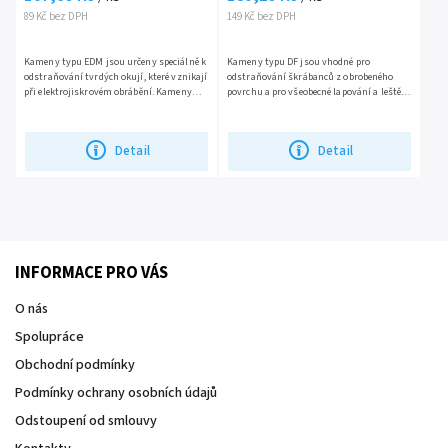
89 Kč bez DPH
149 Kč bez DPH
Kameny typu EDM jsou určeny speciálně k
Kameny typu DF jsou vhodné pro
odstraňování tvrdých okují, které vznikají
odstraňování škrábanců z obrobeného
při elektrojiskrovém obrábění. Kameny
povrchu a pro všeobecné lapování a leštění
jsou vhodné pro všechny typy forem a
všech ocelových forem a zápustek. 1
zápustkových ocelí....
balení = 5ks Pro...
Detail
Detail
INFORMACE PRO VÁS
O nás
Spolupráce
Obchodní podmínky
Podmínky ochrany osobních údajů
Odstoupení od smlouvy