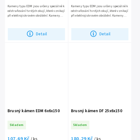
Kameny typu EDM jsou určeny speciálně k
Kameny typu EDM jsou určeny speciálně k
odstraňování tvrdých okují, které vznikají
odstraňování tvrdých okují, které vznikají
při elektrojiskrovém obrábění. Kameny
při elektrojiskrovém obrábění. Kameny
jsou vhodné pro všechny typy forem a
jsou vhodné pro všechny typy forem a
zápustkových ocelí....
zápustkových ocelí....
Detail
Detail
Brusný kámen EDM 6x6x150
Brusný kámen DF 25x6x150
Skladem
Skladem
107,69 Kč
180,29 Kč
/ ks
/ ks