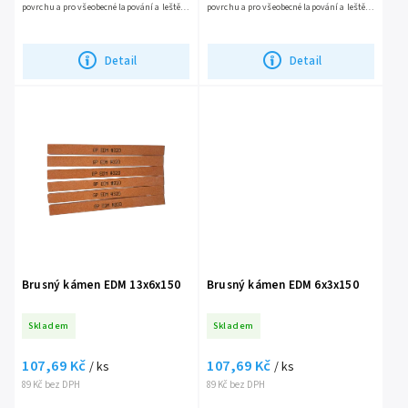
povrchu a pro všeobecné lapování a leštění
povrchu a pro všeobecné lapování a leštění
všech ocelových forem a zápustek. 1
všech ocelových forem a zápustek. 1
balení = 10ks Pro...
balení = 20ks Pro...
Detail
Detail
Brusný kámen EDM 13x6x150
Brusný kámen EDM 6x3x150
Skladem
Skladem
107,69 Kč
107,69 Kč
/ ks
/ ks
89 Kč bez DPH
89 Kč bez DPH