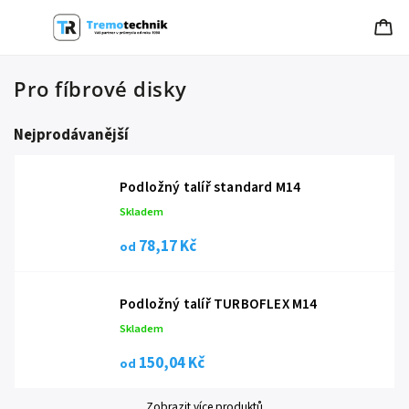
Pro fíbrové disky
Nejprodávanější
Podložný talíř standard M14
Skladem
78,17 Kč
od
Podložný talíř TURBOFLEX M14
Skladem
150,04 Kč
od
Zobrazit více produktů