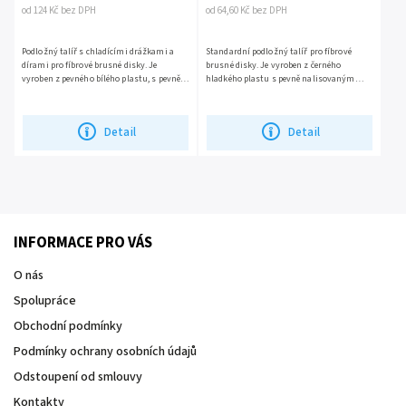
od 124 Kč bez DPH
od 64,60 Kč bez DPH
Podložný talíř s chladícími drážkami a
Standardní podložný talíř pro fíbrové
dírami pro fíbrové brusné disky. Je
brusné disky. Je vyroben z černého
vyroben z pevného bílého plastu, s pevně
hladkého plastu s pevně nalisovaným
nalisovaným spodním kroužkem a volně
spodním kroužkem a volně přiloženou
přiloženou maticí M14...
maticí M14 pro upnutí do ruční a...
Detail
Detail
INFORMACE PRO VÁS
O nás
Spolupráce
Obchodní podmínky
Podmínky ochrany osobních údajů
Odstoupení od smlouvy
Kontakty