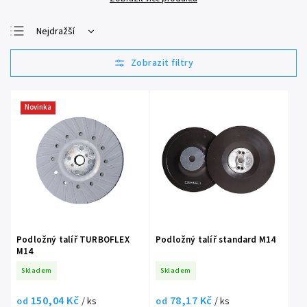
Nejdražší
Nejlevnější
Nejprodávanější
Abecedně
Novinka
Podložný talíř TURBOFLEX
Podložný talíř standard M14
M14
Skladem
Skladem
150,04 Kč
78,17 Kč
od
/ ks
od
/ ks