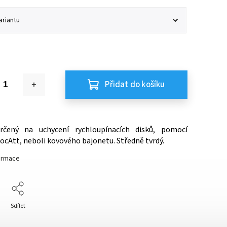
Přidat do košíku
rčený na uchycení rychloupínacích disků, pomocí
ocAtt, neboli kovového bajonetu. Středně tvrdý.
formace
Sdílet