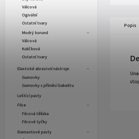
Válcová
Ogivální
Ostatní tvary
Popis
Modrý korund
Válcová
Kuličková
De
Ostatní tvary
Elastické abrazivní nástroje
Unaš
Gumovky
sto
Gumovky s příměsí bakelitu
Leštící pasty
Filce
Filcová tělíska
Filcové tyčky
Diamantové pasty