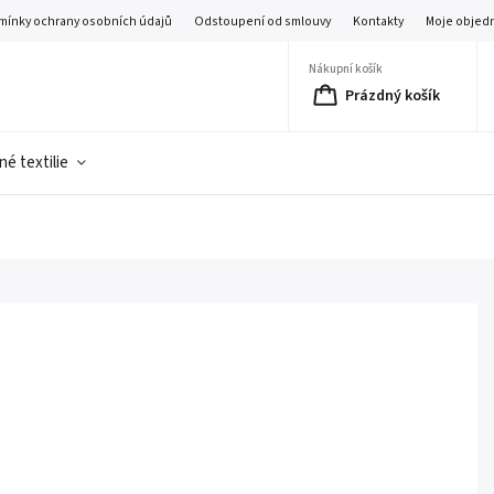
mínky ochrany osobních údajů
Odstoupení od smlouvy
Kontakty
Moje objed
Nákupní košík
Prázdný košík
é textilie