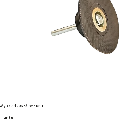
Kč
/ ks
od
206 Kč
bez DPH
ariantu