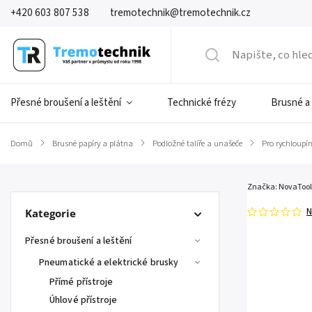
+420 603 807 538
tremotechnik@tremotechnik.cz
Přesné broušení a leštění
Technické frézy
Brusné a
Domů
/
Brusné papíry a plátna
/
Podložné talíře a unašeče
/
Pro rychloupín
Značka:
NovaTool
N
Kategorie
Přesné broušení a leštění
Pneumatické a elektrické brusky
Přímé přístroje
Úhlové přístroje