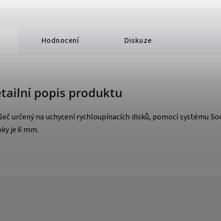
Hodnocení
Diskuze
tailní popis produktu
eč určený na uchycení rychloupínacích disků, pomocí systému Soc
pky je 6 mm.