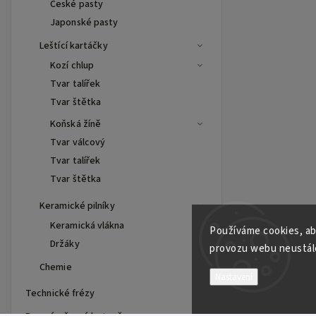
České pasty
Japonské pasty
Leštící kartáčky
Kozí chlup
Tvar talířek
Tvar štětka
Koňská žíně
Tvar válcový
Tvar talířek
Tvar štětka
Keramické pilníky
Keramická vlákna
Používáme cookies, ab
Držáky
provozu webu neustále
Chemie
Nastavení
Technické frézy