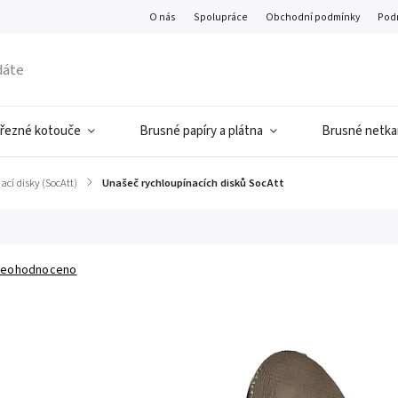
O nás
Spolupráce
Obchodní podmínky
Pod
 řezné kotouče
Brusné papíry a plátna
Brusné netkan
ací disky (SocAtt)
/
Unašeč rychloupínacích disků SocAtt
eohodnoceno