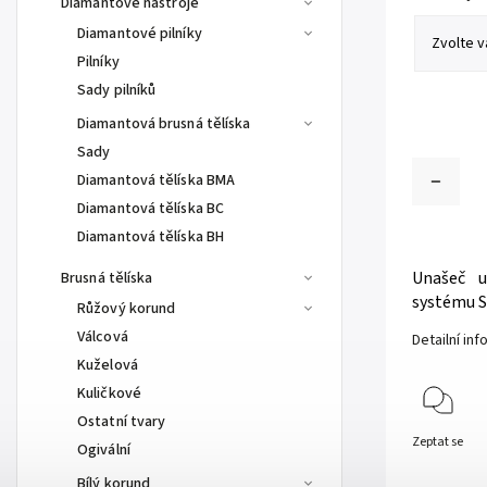
Diamantové nástroje
Diamantové pilníky
Pilníky
Sady pilníků
Diamantová brusná tělíska
Sady
Diamantová tělíska BMA
Diamantová tělíska BC
Diamantová tělíska BH
Unašeč u
Brusná tělíska
systému S
Růžový korund
Válcová
Detailní in
Kuželová
Kuličkové
Ostatní tvary
Zeptat se
Ogivální
Bílý korund