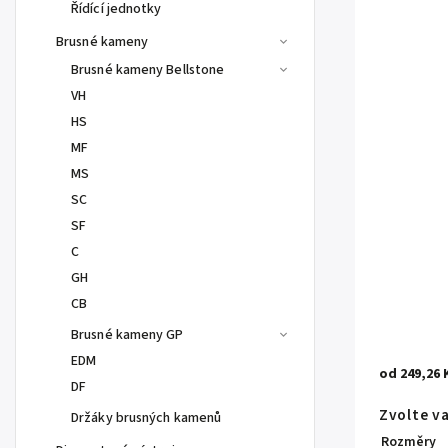
Řídící jednotky
Brusné kameny
Brusné kameny Bellstone
VH
HS
MF
MS
SC
SF
C
GH
CB
Brusné kameny GP
EDM
od
249,26 
DF
Zvolte v
Držáky brusných kamenů
Rozměry