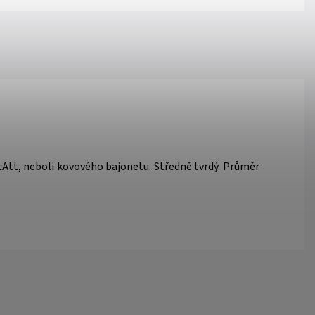
Att, neboli kovového bajonetu. Středně tvrdý. Průměr