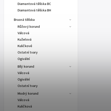
Diamantová tělíska BC
Diamantová tělíska BH
Brusná tělíska
Růžový korund
Válcová
Kuželová
Kuličkové
Ostatní tvary
Ogivální
Bílý korund
Válcová
Ogivální
Ostatní tvary
Modrý korund
Válcová
Kuličková