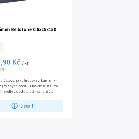
ámen Bellstone C 6x25x150
,90 Kč
/ ks
 DPH
pu C slouží jako hrubovací kámen k
egovaných ocelí. 1 balení = 5ks Pro
sti zvolte z dostupných variant v
Detail