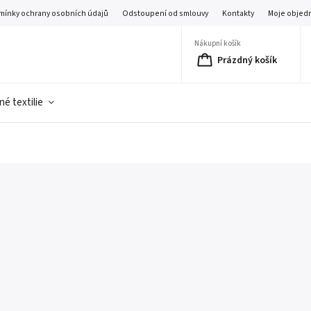
mínky ochrany osobních údajů
Odstoupení od smlouvy
Kontakty
Moje objed
Nákupní košík
Prázdný košík
é textilie