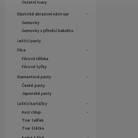
Ostatní tvary
Elastické abrazivní nástroje
Gumovky
Gumovky s příměsí bakelitu
Leštící pasty
Filce
Filcová tělíska
Filcové tyčky
Diamantové pasty
České pasty
Japonské pasty
Leštící kartáčky
Kozí chlup
Tvar talířek
Tvar štětka
Koňská žíně