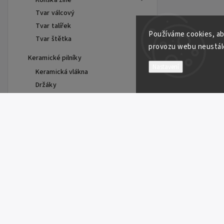
Tvar válcový
Tvar talířek
Používáme cookies, ab
Tvar štětka
provozu webu neustále
Keramické pilníky
Nastavení
Keramická vlákna
Držáky
Chemie
Technické frézy
Brusné a řezné kotouče
Brusné kotouče
Řezné kotouče
Lamelové kotouče
Zirkonové zrno
Keramické zrno
Speciální