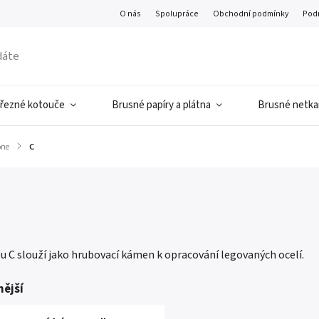
O nás
Spolupráce
Obchodní podmínky
Pod
 řezné kotouče
Brusné papíry a plátna
Brusné netkan
one
/
C
u C slouží jako hrubovací kámen k opracování legovaných ocelí.
ější