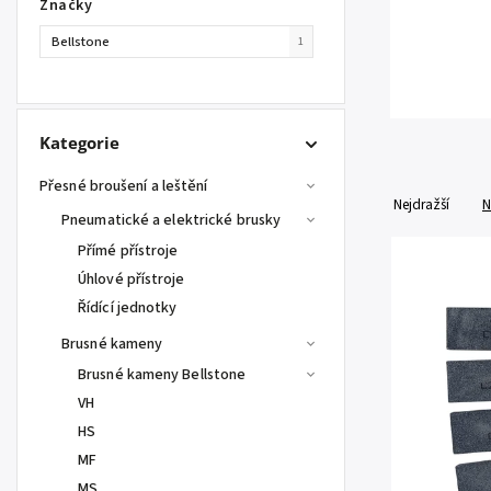
Značky
Bellstone
1
Kategorie
Přesné broušení a leštění
Nejdražší
N
Pneumatické a elektrické brusky
Přímé přístroje
Úhlové přístroje
Řídící jednotky
Brusné kameny
Brusné kameny Bellstone
VH
HS
MF
MS