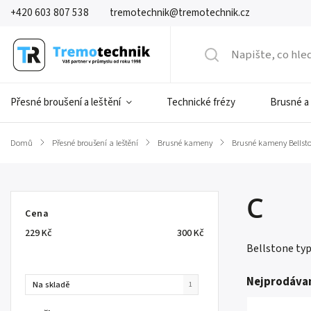
+420 603 807 538
tremotechnik@tremotechnik.cz
Přesné broušení a leštění
Technické frézy
Brusné a
Domů
/
Přesné broušení a leštění
/
Brusné kameny
/
Brusné kameny Bellst
C
Cena
229
Kč
300
Kč
Bellstone typ
Nejprodávan
Na skladě
1