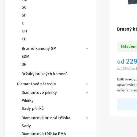
SC
SF
C
Brusný k
GH
CB
Skladem
Brusné kameny GP
EDM
229
od
DF
od 190 Kč bez
Držáky brusných kamenů
Bellstone ty
Diamantové nástroje
opracování l
výběr zrnito
Diamantové pilníky
nabídce.
Pilníky
Sady pilníků
Diamantová brusná tělíska
Sady
Diamantová tělíska BMA