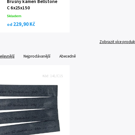
Brusný kámen Bellstone
C 6x25x150
Skladem
229,90 Kč
od
Zobrazit více produk
ejlevnější
Nejprodávanější
Abecedně
Kód:
141/C15