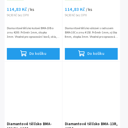
114,83 Kč
114,83 Kč
/ ks
/ ks
94,90 Kč bez DPH
94,90 Kč bez DPH
Diamantové tělísko kulové BMA-10B o
Diamantové tělísko válcové s radiusem
zrnu #200. Průměr 1mm, stopka
BMA-10C o zrnu #150. Průměr 1mm, výška
3mm. Vhodné pro opracování kovů, skla,
8mm, stopka 3mm. Vhodné pro opracování
keramiky a drahých kovů.
kovů, skla, keramiky a drahých kovů.
Do košíku
Do košíku
Diamantové tělísko BMA-
Diamantové tělísko BMA-13R,