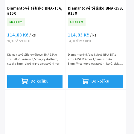
Diamantové tělísko BMA-15A,
Diamantové tělísko BMA-15B,
#150
#150
Skladem
Skladem
114,83 Kč
114,83 Kč
/ ks
/ ks
94,90 Kč bez DPH
94,90 Kč bez DPH
Diamantové tělísko válcové BMA-15A o
Diamantové tělísko kulové BMA-15A o
zrnu #150. Průměr 1,5mm, výška 8mm,
zrnu #150. Průměr 1,5mm, stopka
stopka 3mm. Vhodné pro opracování kovů,
3mm. Vhodné pro opracování kovů, skla,
skla, keramiky a drahých kovů.
keramiky a drahých kovů.
Do košíku
Do košíku