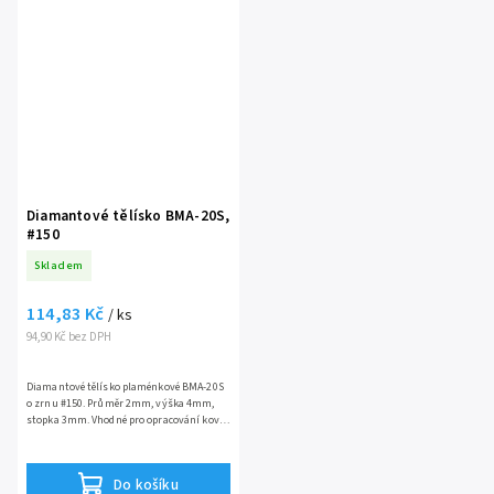
Diamantové tělísko BMA-20S,
#150
Skladem
114,83 Kč
/ ks
94,90 Kč bez DPH
Diamantové tělísko plaménkové BMA-20S
o zrnu #150. Průměr 2mm, výška 4mm,
stopka 3mm. Vhodné pro opracování kovů,
skla, keramiky a drahých kovů.
Do košíku