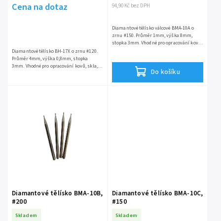
Cena na dotaz
94,90 Kč bez DPH
Diamantové tělísko válcové BMA-10A o
zrnu #150. Průměr 1mm, výška 8mm,
stopka 3mm. Vhodné pro opracování kovů,
skla, keramiky a drahých kovů.
Diamantové tělísko BH-17X o zrnu #120.
Průměr 4mm, výška 0,8mm, stopka
3mm. Vhodné pro opracování kovů, skla,
Do košíku
keramiky a drahých kovů.
Diamantové tělísko BMA-10B,
Diamantové tělísko BMA-10C,
#200
#150
Skladem
Skladem