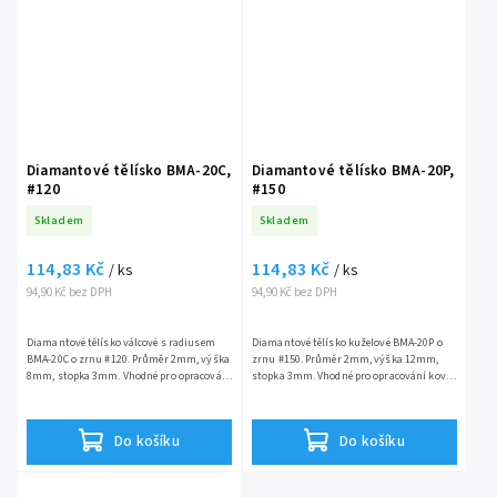
Diamantové tělísko BMA-20C,
Diamantové tělísko BMA-20P,
#120
#150
Skladem
Skladem
114,83 Kč
114,83 Kč
/ ks
/ ks
94,90 Kč bez DPH
94,90 Kč bez DPH
Diamantové tělísko válcové s radiusem
Diamantové tělísko kuželové BMA-20P o
BMA-20C o zrnu #120. Průměr 2mm, výška
zrnu #150. Průměr 2mm, výška 12mm,
8mm, stopka 3mm. Vhodné pro opracování
stopka 3mm. Vhodné pro opracování kovů,
kovů, skla, keramiky a drahých kovů.
skla, keramiky a drahých kovů.
Do košíku
Do košíku