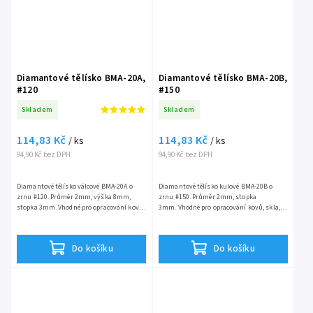
Diamantové tělísko BMA-20A,
Diamantové tělísko BMA-20B,
#120
#150
Skladem
Skladem
114,83 Kč
114,83 Kč
/ ks
/ ks
94,90 Kč bez DPH
94,90 Kč bez DPH
Diamantové tělísko válcové BMA-20A o
Diamantové tělísko kulové BMA-20B o
zrnu #120. Průměr 2mm, výška 8mm,
zrnu #150. Průměr 2mm, stopka
stopka 3mm. Vhodné pro opracování kovů,
3mm. Vhodné pro opracování kovů, skla,
skla, keramiky a drahých kovů.
keramiky a drahých kovů.
Do košíku
Do košíku