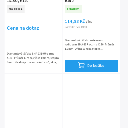
1310U, #120
#150
Na dotaz
Skladem
114,83 Kč
/ ks
Cena na dotaz
94,90 Kč bez DPH
Diamantové tělísko kuželové s
radiusem BMA-13R o zrnu #150. Průměr
1,2mm, výška 16mm, stopka
3mm. Vhodné pro opracování kovů, skla,
Diamantové tělísko BMA-1310U o zrnu
keramiky a drahých kovů.
#120. Průměr 13mm, výška 10mm, stopka
3mm. Vhodné pro opracování kovů, skla,
Do košíku
keramiky a drahých kovů.