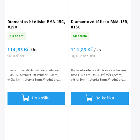
Diamantové tělísko BMA-15C,
Diamantové tělísko BMA-15R,
#150
#150
Skladem
Skladem
114,83 Kč
114,83 Kč
/ ks
/ ks
94,90 Kč bez DPH
94,90 Kč bez DPH
Diamantové tělísko válcové s radiusem
Diamantové tělísko kuželové s radiusem
BMA-15C o zrnu #150. Průměr 1,5mm,
BMA-15R o zrnu #150. Průměr 1,5mm,
výška 8mm, stopka 3mm. Vhodné pro
výška 10mm, stopka 3mm. Vhodné pro
opracování kovů, skla, keramiky a drahých
opracování kovů, skla, keramiky a drahých
kovů.
kovů.
Do košíku
Do košíku