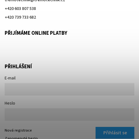
tremotechnik
@
tremotechnik.cz
+420 603 807 538
+420 739 733 682
PŘIJÍMÁME ONLINE PLATBY
PŘIHLÁŠENÍ
E-mail
Heslo
Nová registrace
Přihlásit se
Zapomenuté heslo