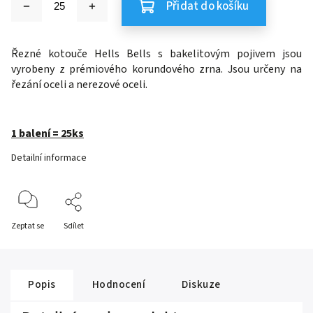
Přidat do košíku
Řezné kotouče Hells Bells s bakelitovým pojivem jsou
vyrobeny z prémiového korundového zrna. Jsou určeny na
řezání oceli a nerezové oceli.
1 balení = 25ks
Detailní informace
Zeptat se
Sdílet
Popis
Hodnocení
Diskuze