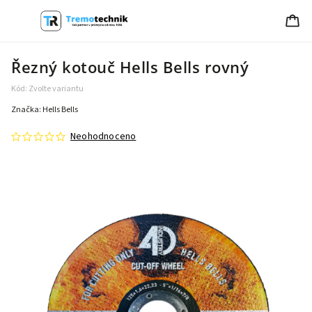
Řezný kotouč Hells Bells rovný
Kód:
Zvolte variantu
Značka:
Hells Bells
Neohodnoceno