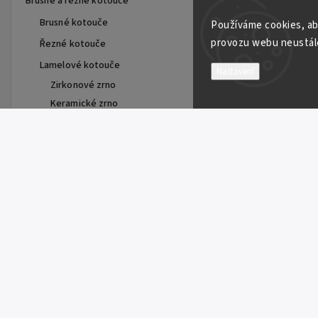
Brusné a řezné kotouče
Brusné kotouče
Používáme cookies, ab
provozu webu neustále
Řezné kotouče
Lamelové kotouče
Nastavení
Zirkonové zrno
Keramické zrno
Speciální
Řezné kotouče pro stacionární stroje
Diamantové kotouče
Keramické kotouče
Brusné papíry a plátna
Vulkanfíbrové disky
Top 5 produktů
Korundové zrno
Keramické zrno
Výsek se zipem X713T D150
Cubitron II
17,76 Kč
ACTIROX