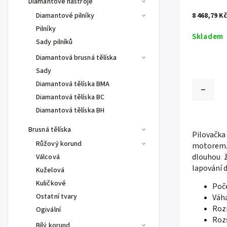
Diamantové nástroje
Diamantové pilníky
8 468,79 K
Pilníky
Skladem
Sady pilníků
Diamantová brusná tělíska
Sady
Diamantová tělíska BMA
Diamantová tělíska BC
Diamantová tělíska BH
Brusná tělíska
Pilovačk
Růžový korund
motorem. 
dlouhou ž
Válcová
lapování d
Kuželová
Kuličkové
Poč
Ostatní tvary
Váha
Roz
Ogivální
Roz
Bílý korund