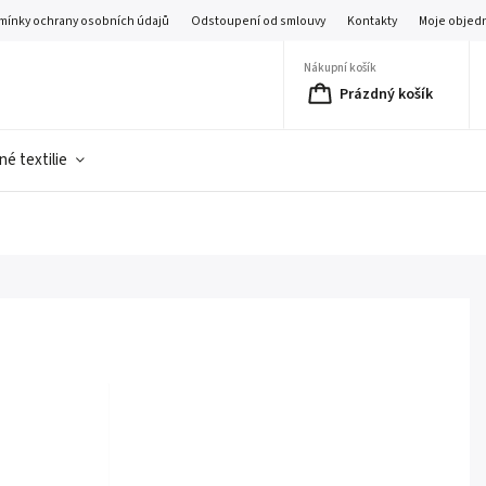
mínky ochrany osobních údajů
Odstoupení od smlouvy
Kontakty
Moje objed
Nákupní košík
Prázdný košík
é textilie