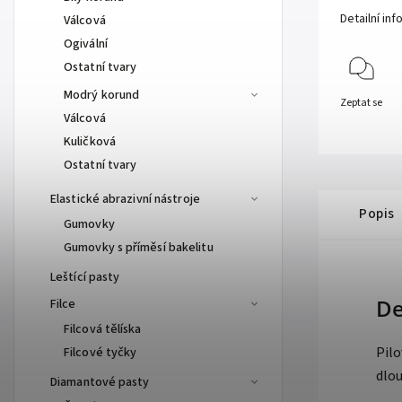
Detailní in
Válcová
Ogivální
Ostatní tvary
Modrý korund
Zeptat se
Válcová
Kuličková
Ostatní tvary
Elastické abrazivní nástroje
Popis
Gumovky
Gumovky s příměsí bakelitu
Leštící pasty
De
Filce
Filcová tělíska
Pil
Filcové tyčky
dlou
Diamantové pasty