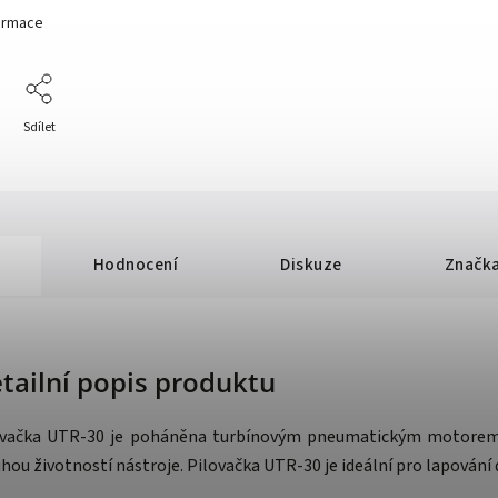
formace
Sdílet
Hodnocení
Diskuze
Značk
tailní popis produktu
ovačka UTR-30 je poháněna turbínovým pneumatickým motorem. V
hou životností nástroje. Pilovačka UTR-30 je ideální pro lapování 