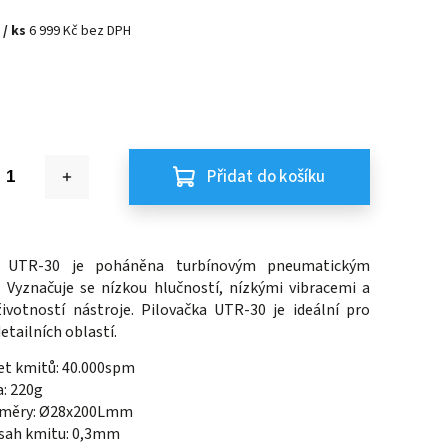
č
/ ks
6 999 Kč bez DPH
Přidat do košíku
a UTR-30 je poháněna turbínovým pneumatickým
Vyznačuje se nízkou hlučností, nízkými vibracemi a
ivotností nástroje. Pilovačka UTR-30 je ideální pro
etailních oblastí.
et kmitů: 40.000spm
: 220g
měry:
Ø28x200Lmm
sah kmitu: 0,3mm