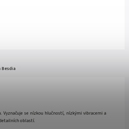
a
Besdia
yznačuje se nízkou hlučností, nízkými vibracemi a
detailních oblastí.