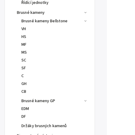
Řídící jednotky
Brusné kameny
Brusné kameny Bellstone
VH
HS
MF
MS
SC
SF
C
GH
CB
Brusné kameny GP
EDM
DF
Držáky brusných kamenů