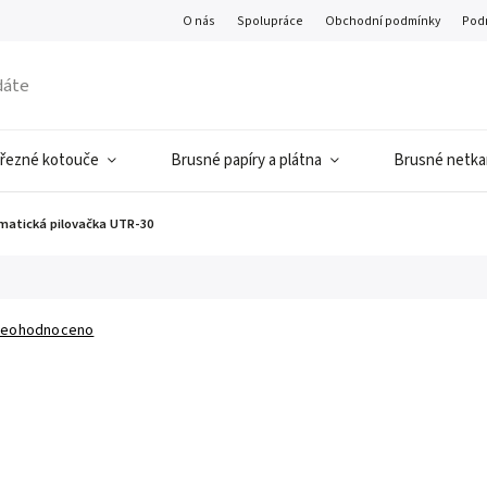
O nás
Spolupráce
Obchodní podmínky
Pod
 řezné kotouče
Brusné papíry a plátna
Brusné netkan
atická pilovačka UTR-30
eohodnoceno