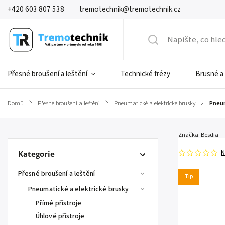
+420 603 807 538
tremotechnik@tremotechnik.cz
Přesné broušení a leštění
Technické frézy
Brusné a
Domů
/
Přesné broušení a leštění
/
Pneumatické a elektrické brusky
/
Pneum
Značka:
Besdia
N
Kategorie
Přesné broušení a leštění
Tip
Pneumatické a elektrické brusky
Přímé přístroje
Úhlové přístroje