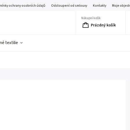
mínky ochrany osobních údajů
Odstoupení od smlouvy
Kontakty
Moje objed
Nákupní košík
Prázdný košík
é textilie