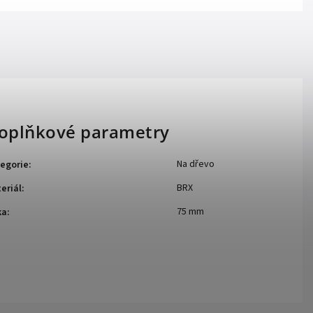
oplňkové parametry
Na dřevo
egorie
:
BRX
eriál
:
75 mm
ka
: