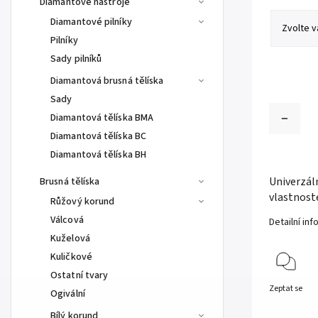
Diamantové nástroje
Diamantové pilníky
Pilníky
Sady pilníků
Diamantová brusná tělíska
Sady
Diamantová tělíska BMA
Diamantová tělíska BC
Diamantová tělíska BH
Univerzáln
Brusná tělíska
vlastnost
Růžový korund
Válcová
Detailní in
Kuželová
Kuličkové
Ostatní tvary
Zeptat se
Ogivální
Bílý korund