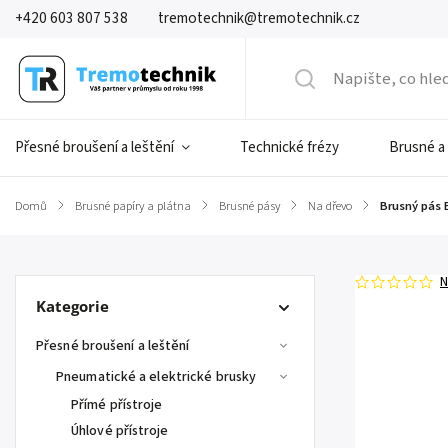
+420 603 807 538
tremotechnik@tremotechnik.cz
Přesné broušení a leštění
Technické frézy
Brusné a
Domů
/
Brusné papíry a plátna
/
Brusné pásy
/
Na dřevo
/
Brusný pás 
N
Kategorie
Přesné broušení a leštění
Pneumatické a elektrické brusky
Přímé přístroje
Úhlové přístroje