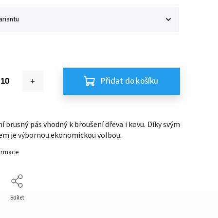
Přidat do košíku
í brusný pás vhodný k broušení dřeva i kovu. Díky svým
em je výbornou ekonomickou volbou.
formace
Sdílet