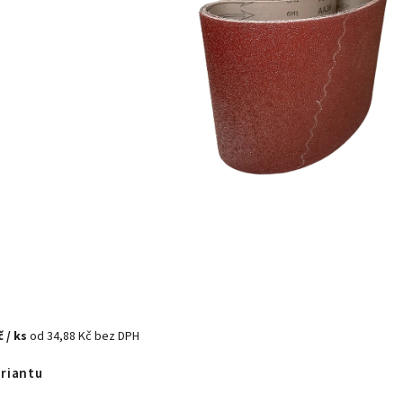
č
/ ks
od
34,88 Kč
bez DPH
ariantu