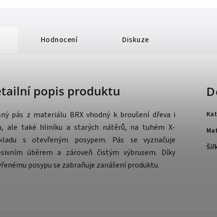
Hodnocení
Diskuze
tailní popis produktu
D
sný pás z materiálu BRX vhodný k broušení dřeva i
Kat
u, ale také hliníku a starých nátěrů, na tuhém X-
Mat
kladu s otevřeným posypem. Pás se vyznačuje
Šíř
esivním úběrem a zároveň čistým výbrusem. Díky
vřenému posypu se zabraňuje zanášení produktu.