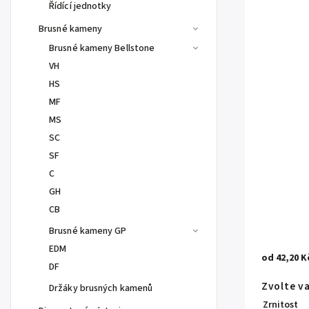
Řídící jednotky
Brusné kameny
Brusné kameny Bellstone
VH
HS
MF
MS
SC
SF
C
GH
CB
Brusné kameny GP
EDM
od
42,20 K
DF
Zvolte v
Držáky brusných kamenů
Zrnitost