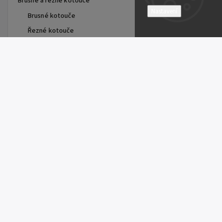
Brusné a řezné kotouče
Nastavení
Brusné kotouče
Řezné kotouče
Lamelové kotouče
Zirkonové zrno
Keramické zrno
Speciální
Řezné kotouče pro stacionární stroje
Diamantové kotouče
Keramické kotouče
Top 5 produktů
Brusné papíry a plátna
Výsek se zipem X713T D150
Vulkanfíbrové disky
17,76 Kč
Korundové zrno
Keramické zrno
Brusný lamelový kotouč
stopkový 80x40-6
Cubitron II
130,68 Kč
ACTIROX