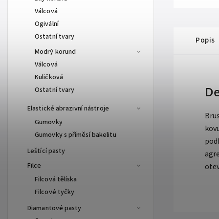
Válcová
Ogivální
Ostatní tvary
Popis
Modrý korund
Válcová
Kuličková
De
Ostatní tvary
Elastické abrazivní nástroje
Bru
Gumovky
kov
Gumovky s příměsí bakelitu
pod
Leštící pasty
agr
Filce
ote
Filcová tělíska
Filcové tyčky
Diamantové pasty