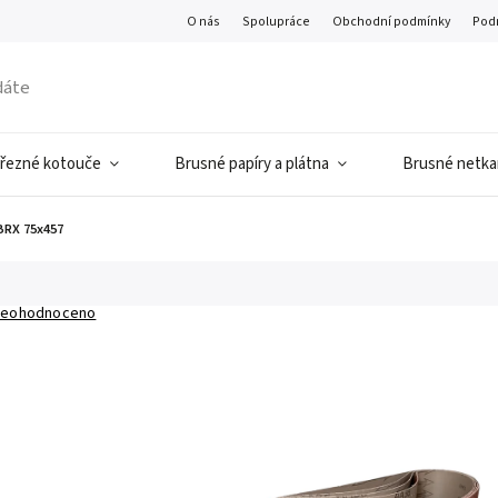
O nás
Spolupráce
Obchodní podmínky
Pod
 řezné kotouče
Brusné papíry a plátna
Brusné netkan
BRX 75x457
eohodnoceno