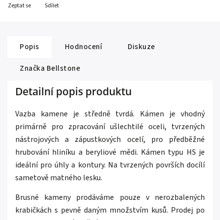
Zeptat se
Sdílet
Popis
Hodnocení
Diskuze
Značka
Bellstone
Detailní popis produktu
Vazba kamene je středně tvrdá. Kámen je vhodný
primárně pro zpracování ušlechtilé oceli, tvrzených
nástrojových a zápustkových ocelí, pro předběžné
hrubování hliníku a beryliové mědi. Kámen typu HS je
ideální pro úhly a kontury. Na tvrzených površích docílí
sametově matného lesku.
Brusné kameny prodáváme pouze v nerozbalených
krabičkách s pevně daným množstvím kusů. Prodej po