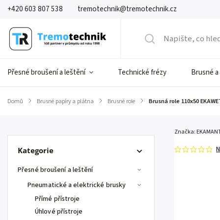
+420 603 807 538
tremotechnik@tremotechnik.cz
Přesné broušení a leštění
Technické frézy
Brusné a
Domů
/
Brusné papíry a plátna
/
Brusné role
/
Brusná role 110x50 EKAWE
Značka:
EKAMAN
N
Kategorie
Přesné broušení a leštění
Pneumatické a elektrické brusky
Přímé přístroje
Úhlové přístroje