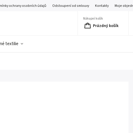
mínky ochrany osobních údajů
Odstoupení od smlouvy
Kontakty
Moje objed
Nákupní košík
Prázdný košík
é textilie