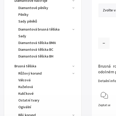
Diamantové nástroje
Diamantové pilníky
Pilníky
Sady pilníků
Diamantová brusná tělíska
Sady
Diamantová tělíska BMA
Diamantová tělíska BC
Diamantová tělíska BH
Brusná r
Brusná tělíska
odolném p
Růžový korund
Válcová
Detailní in
Kuželová
Kuličkové
Ostatní tvary
Zeptat se
Ogivální
Bílý korund