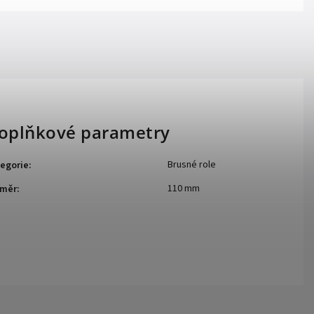
oplňkové parametry
Brusné role
egorie
:
110 mm
ůměr
: