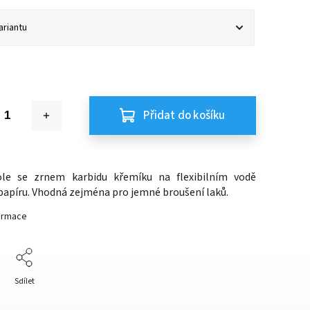
Přidat do košíku
ole se zrnem karbidu křemíku na flexibilním vodě
apíru. Vhodná zejména pro jemné broušení laků.
formace
Sdílet