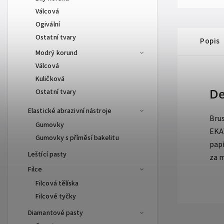
Válcová
Ogivální
Ostatní tvary
Popis
Modrý korund
Válcová
Kuličková
De
Ostatní tvary
Elastické abrazivní nástroje
Bru
Gumovky
EKA
Gumovky s příměsí bakelitu
papí
Leštící pasty
za m
Filce
Filcová tělíska
Filcové tyčky
Diamantové pasty