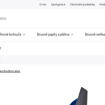
O nás
Spolupráce
Obchodní podmínky
Pod
 řezné kotouče
Brusné papíry a plátna
Brusné netkan
T
T
eohodnoceno