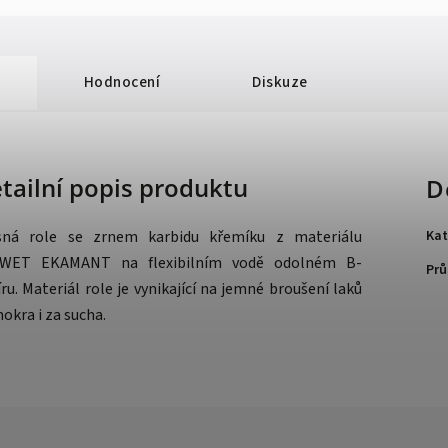
Hodnocení
Diskuze
tailní popis produktu
D
sná role se zrnem karbidu křemíku z materiálu
Kat
WET EKAMANT na flexibilním vodě odolném B-
Pr
ru. Materiál role je vynikající na jemné broušení laků
okra i za sucha.