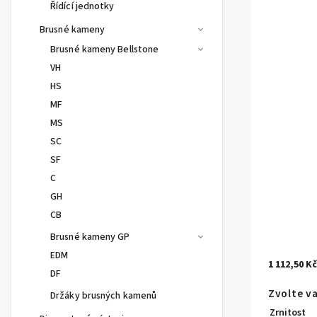
Řídící jednotky
Brusné kameny
Brusné kameny Bellstone
VH
HS
MF
MS
SC
SF
C
GH
CB
Brusné kameny GP
EDM
1 112,50 K
DF
Zvolte v
Držáky brusných kamenů
Zrnitost