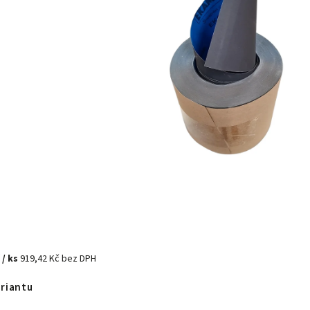
č
/ ks
919,42 Kč bez DPH
ariantu