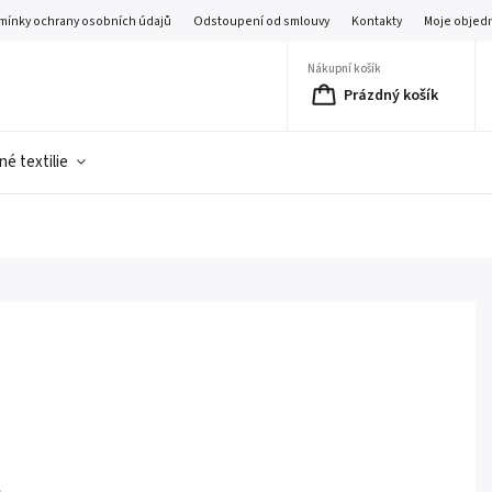
mínky ochrany osobních údajů
Odstoupení od smlouvy
Kontakty
Moje objed
Nákupní košík
Prázdný košík
é textilie