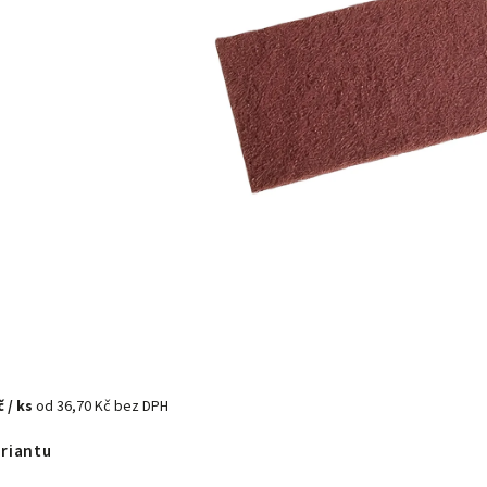
č
/ ks
od
36,70 Kč
bez DPH
ariantu