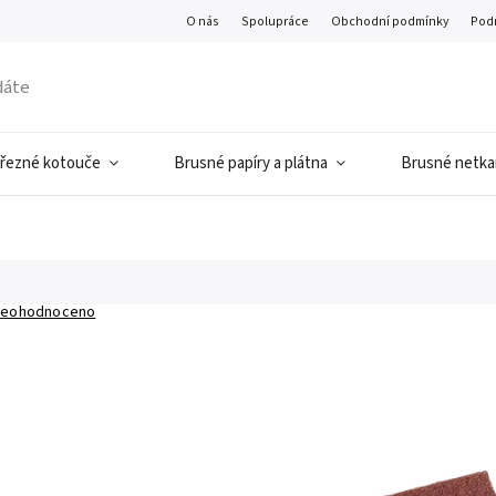
O nás
Spolupráce
Obchodní podmínky
Pod
 řezné kotouče
Brusné papíry a plátna
Brusné netkan
eohodnoceno