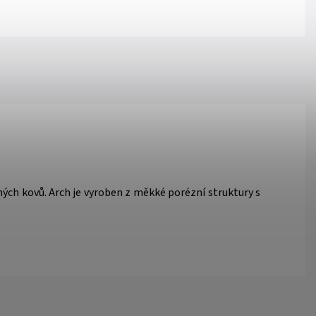
ých kovů. Arch je vyroben z měkké porézní struktury s