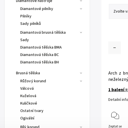
Diamantové nástroje
Diamantové pilníky
Pilníky
Sady pilníků
Diamantová brusná tělíska
Sady
Diamantová tělíska BMA
Diamantová tělíska BC
Diamantová tělíska BH
Arch z br
Brusná tělíska
neželezný
Růžový korund
Válcová
1 balení 
Kuželová
Detailní in
Kuličkové
Ostatní tvary
Ogivální
Zeptat se
Bílý korund