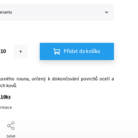
Přidat do košíku
usného rouna, určený k dokončování povrchů ocelí a
ch kovů.
= 10ks
formace
Sdílet