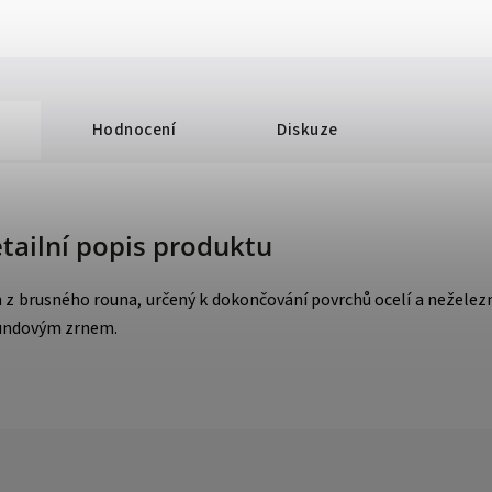
Hodnocení
Diskuze
tailní popis produktu
 z brusného rouna, určený k dokončování povrchů ocelí a neželezn
undovým zrnem.