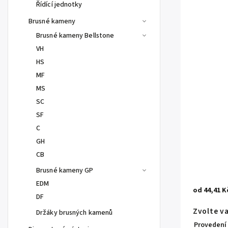
Řídící jednotky
Brusné kameny
Brusné kameny Bellstone
VH
HS
MF
MS
SC
SF
C
GH
CB
Brusné kameny GP
EDM
od
44,41 K
DF
Zvolte v
Držáky brusných kamenů
Provedení