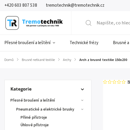
+420 603 807 538
tremotechnik@tremotechnik.cz
Přesné broušení a leštění
Technické frézy
Brusné a
Domů
/
Brusné netkané textilie
/
Archy
/
Arch z brusné textilie 150x230
N
Kategorie
Přesné broušení a leštění
Pneumatické a elektrické brusky
Přímé přístroje
Úhlové přístroje