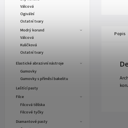
Válcová
Ogivální
Ostatní tvary
Modrý korund
Popis
Válcová
Kuličková
Ostatní tvary
De
Elastické abrazivní nástroje
Gumovky
Arch
Gumovky s příměsí bakelitu
kor
Leštící pasty
Filce
Filcová tělíska
Filcové tyčky
Diamantové pasty